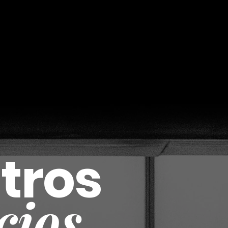
tros
cios