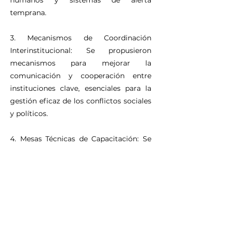
humanos y sistemas de alerta
temprana.
3. Mecanismos de Coordinación
Interinstitucional: Se propusieron
mecanismos para mejorar la
comunicación y cooperación entre
instituciones clave, esenciales para la
gestión eficaz de los conflictos sociales
y políticos.
4. Mesas Técnicas de Capacitación: Se
llevaron a cabo espacios formativos
para fortalecer las capacidades del
socio implementador local,
promoviendo la cohesión y el trabajo
conjunto en la resolución de conflictos.